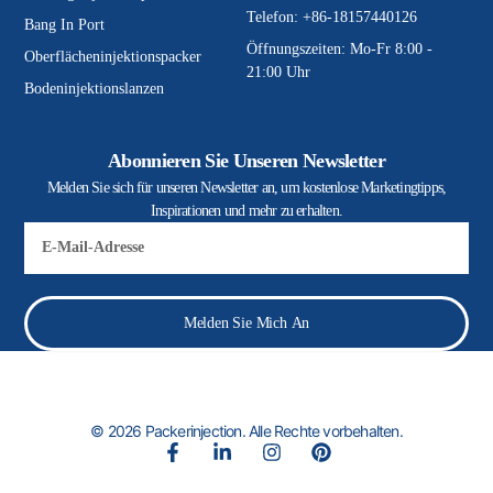
Telefon: +86-18157440126
Bang In Port
Öffnungszeiten: Mo-Fr 8:00 -
Oberflächeninjektionspacker
21:00 Uhr
Bodeninjektionslanzen
Abonnieren Sie Unseren Newsletter
Melden Sie sich für unseren Newsletter an, um kostenlose Marketingtipps,
Inspirationen und mehr zu erhalten.
E-
Mail
Melden Sie Mich An
© 2026 Packerinjection. Alle Rechte vorbehalten.
F
L
I
P
a
i
n
i
c
n
s
n