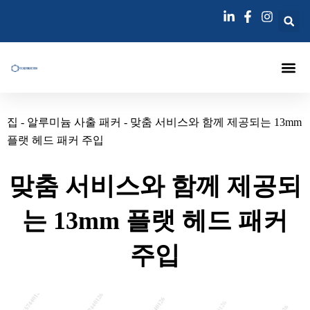
콘
텐
츠
로
건
너
에 대한
주입 패커
주사 랜스
그라우팅 주입 바늘
블로그
연락하다
뛰
집
-
알루미늄 사출 패커
-
맞춤 서비스와 함께 제공되는 13mm
기
플랫 헤드 패커 주입
맞춤 서비스와 함께 제공되
는 13mm 플랫 헤드 패커
주입