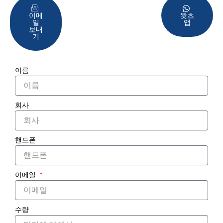
이메
왓츠
일
앱
보내
기
이름
회사
핸드폰
이메일
수량