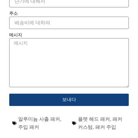
주소
메시지
보내다
알루미늄 사출 패커
,
플랫 헤드 패커
,
패커
주입 패커
커스텀
,
패커 주입