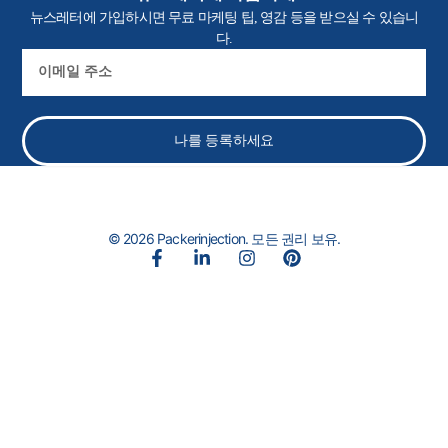
뉴스레터에 가입하시면 무료 마케팅 팁, 영감 등을 받으실 수 있습니
다.
이
메
일
나를 등록하세요
© 2026 Packerinjection. 모든 권리 보유.
페
링
인
핀
이
크
스
터
스
드
타
레
북
인
그
스
-
-
램
트
f
인