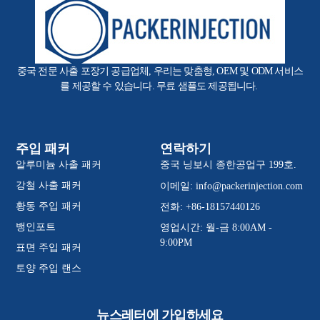
중국 전문 사출 포장기 공급업체, 우리는 맞춤형, OEM 및 ODM 서비스
를 제공할 수 있습니다. 무료 샘플도 제공됩니다.
주입 패커
연락하기
알루미늄 사출 패커
중국 닝보시 종한공업구 199호.
강철 사출 패커
이메일:
info@packerinjection.com
황동 주입 패커
전화: +86-18157440126
뱅인포트
영업시간: 월-금 8:00AM -
9:00PM
표면 주입 패커
토양 주입 랜스
뉴스레터에 가입하세요