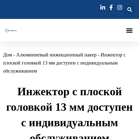
Перейти
к
содержимому
Инъекционный Па
Инъекции Лэ
Игла Для Инъекц
Дом
-
Алюминиевый инжекционный пакер
-
Инжектор с
плоской головкой 13 мм доступен с индивидуальным
обслуживанием
Инжектор с плоской
головкой 13 мм доступен
с индивидуальным
обслуживанием