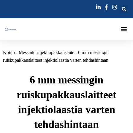
跳
至
内
容
Kotiin
-
Messinki-injektiopakkauslaite
-
6 mm messingin
ruiskupakkauslaitteet injektiolaastia varten tehdashintaan
6 mm messingin
ruiskupakkauslaitteet
injektiolaastia varten
tehdashintaan