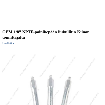
OEM 1/8” NPTF-painikepään liukuliitin Kiinan
toimittajalta
Lue lisää »