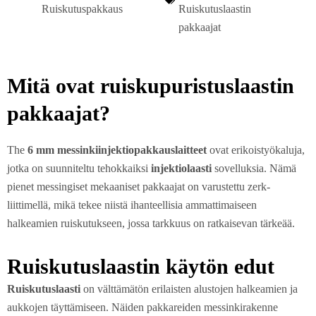
Ruiskutuspakkaus
Ruiskutuslaastin
pakkaajat
Mitä ovat ruiskupuristuslaastin
pakkaajat?
The
6 mm messinkiinjektiopakkauslaitteet
ovat erikoistyökaluja,
jotka on suunniteltu tehokkaiksi
injektiolaasti
sovelluksia. Nämä
pienet messingiset mekaaniset pakkaajat on varustettu zerk-
liittimellä, mikä tekee niistä ihanteellisia ammattimaiseen
halkeamien ruiskutukseen, jossa tarkkuus on ratkaisevan tärkeää.
Ruiskutuslaastin käytön edut
Ruiskutuslaasti
on välttämätön erilaisten alustojen halkeamien ja
aukkojen täyttämiseen. Näiden pakkareiden messinkirakenne