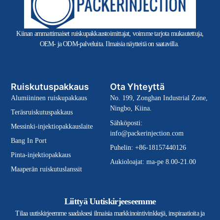
Kiinan ammattimaiset ruiskupakkaustoimittajat, voimme tarjota mukautettuja,
OEM- ja ODM-palveluita. Ilmaisia näytteitä on saatavilla.
Ruiskutuspakkaus
Ota Yhteyttä
Alumiininen ruiskupakkaus
No. 199, Zonghan Industrial Zone,
Ningbo, Kiina.
Teräsruiskutuspakkaus
Sähköposti:
Messinki-injektiopakkauslaite
info@packerinjection.com
Bang In Port
Puhelin: +86-18157440126
Pinta-injektiopakkaus
Aukioloajat: ma-pe 8.00-21.00
Maaperän ruiskutuslanssit
Liittyä Uutiskirjeeseemme
Tilaa uutiskirjeemme saadaksesi ilmaisia markkinointivinkkejä, inspiraatioita ja