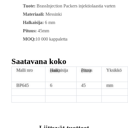
Tuote:
BrassInjection Packers injektiolaastia varten
Materiaali:
Messinki
Halkaisija:
6 mm
Pituus:
45mm
MOQ:
10 000 kappaletta
Saatavana koko
Malli nro
Yksikkö
Halkaisija (mm)
Pituus (mm)
BP645
6
45
mm
Liittyvät tuotteet