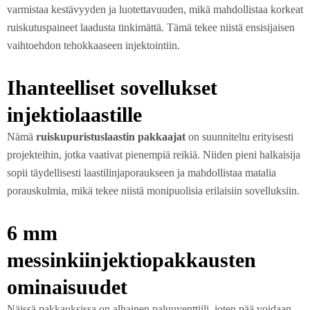
varmistaa kestävyyden ja luotettavuuden, mikä mahdollistaa korkeat
ruiskutuspaineet laadusta tinkimättä. Tämä tekee niistä ensisijaisen
vaihtoehdon tehokkaaseen injektointiin.
Ihanteelliset sovellukset
injektiolaastille
Nämä
ruiskupuristuslaastin pakkaajat
on suunniteltu erityisesti
projekteihin, jotka vaativat pienempiä reikiä. Niiden pieni halkaisija
sopii täydellisesti laastilinjaporaukseen ja mahdollistaa matalia
porauskulmia, mikä tekee niistä monipuolisia erilaisiin sovelluksiin.
6 mm
messinkiinjektiopakkausten
ominaisuudet
Näissä pakkauksissa on alhainen paluuventtiili, joten pää voidaan