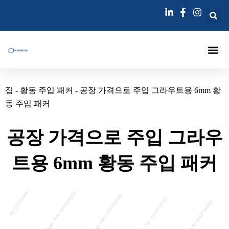
콘
텐
츠
로
건
너
에 대한
주입 패커
주사 랜스
그라우팅 주입 바늘
블로그
연락하다
뛰
집
-
황동 주입 패커
-
공장 가격으로 주입 그라우트용 6mm 황
기
동 주입 패커
공장 가격으로 주입 그라우
트용 6mm 황동 주입 패커