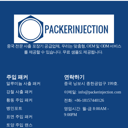
중국 전문 사출 포장기 공급업체, 우리는 맞춤형, OEM 및 ODM 서비스
를 제공할 수 있습니다. 무료 샘플도 제공됩니다.
주입 패커
연락하기
알루미늄 사출 패커
중국 닝보시 종한공업구 199호.
강철 사출 패커
이메일:
info@packerinjection.com
황동 주입 패커
전화: +86-18157440126
뱅인포트
영업시간: 월-금 8:00AM -
9:00PM
표면 주입 패커
토양 주입 랜스