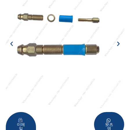
이메
왓츠
일
앱