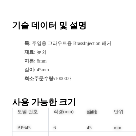
기술 데이터 및 설명
목:
주입용 그라우트용 BrassInjection 패커
재료:
놋쇠
지름:
6mm
길이:
45mm
최소주문수량:
10000개
사용 가능한 크기
모델 번호
직경(mm)
단위
길이(mm)
BP645
6
45
mm