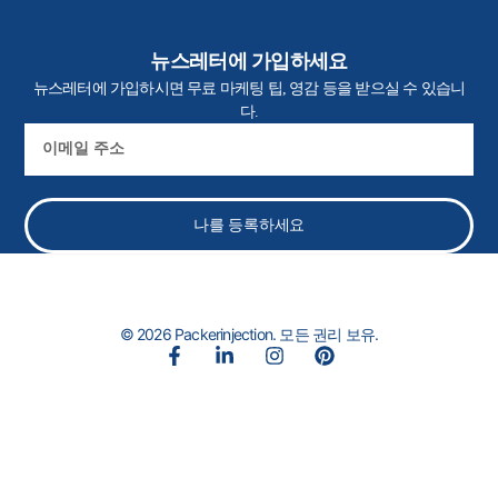
뉴스레터에 가입하세요
뉴스레터에 가입하시면 무료 마케팅 팁, 영감 등을 받으실 수 있습니
다.
이
메
일
나를 등록하세요
© 2026 Packerinjection. 모든 권리 보유.
페
링
인
핀
이
크
스
터
스
드
타
레
북
인
그
스
-
-
램
트
f
인