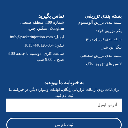
بسته بندی تزریقی
تماس بگیرید
بسته بندی تزریق آلومینیوم
شماره 199، منطقه صنعتی
Zonghan، نینگبو، چین.
پکر تزریق فولاد
ایمیل:
info@packerinjection.com
بسته بندی تزریق برنج
تلفن: +86-18157440126
بنگ این بندر
ساعت کاری: دوشنبه تا جمعه 8:00
بسته بندی تزریق سطحی
صبح تا 9:00 شب
لانس های تزریق خاک
به خبرنامه ما بپیوندید
برای لذت بردن از نکات بازاریابی رایگان، الهامات و موارد دیگر، در خبرنامه ما
ثبت نام کنید.
ایمیل
ثبت نام من