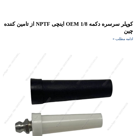
کوپلر سرسره دکمه OEM 1/8 اینچی NPTF از تامین کننده
ین
امه مطلب »