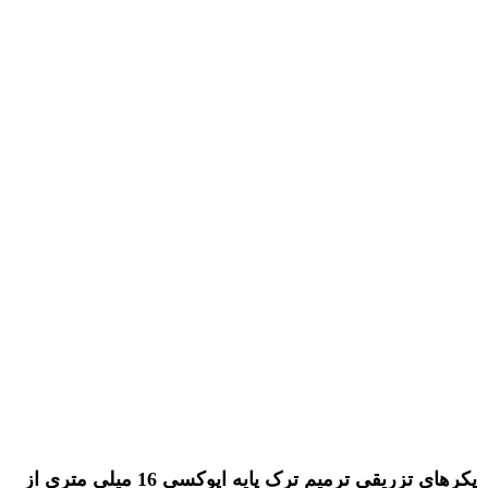
پکرهای تزریقی ترمیم ترک پایه اپوکسی 16 میلی متری از