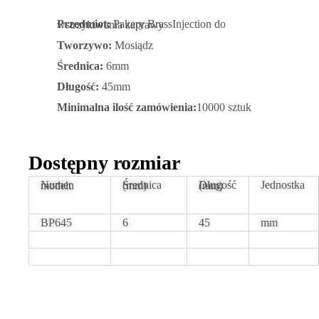
Przedmiot:
Pakery BrassInjection do wstrzykiwania zaprawy
Tworzywo:
Mosiądz
Średnica:
6mm
Długość:
45mm
Minimalna ilość zamówienia:
10000 sztuk
Dostępny rozmiar
Jednostka
Numer modelu
Średnica (mm)
Długość (mm)
BP645
6
45
mm