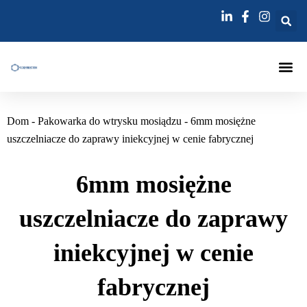
Przejdź
do
treści
Pakowacz
Lance Do
Igła Do Wstrzykiwania Spoi
Dom
-
Pakowarka do wtrysku mosiądzu
-
6mm mosiężne
uszczelniacze do zaprawy iniekcyjnej w cenie fabrycznej
6mm mosiężne
uszczelniacze do zaprawy
iniekcyjnej w cenie
fabrycznej