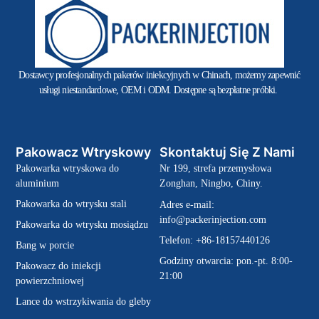
Dostawcy profesjonalnych pakerów iniekcyjnych w Chinach, możemy zapewnić
usługi niestandardowe, OEM i ODM. Dostępne są bezpłatne próbki.
Pakowacz Wtryskowy
Skontaktuj Się Z Nami
Pakowarka wtryskowa do
Nr 199, strefa przemysłowa
aluminium
Zonghan, Ningbo, Chiny.
Pakowarka do wtrysku stali
Adres e-mail:
info@packerinjection.com
Pakowarka do wtrysku mosiądzu
Telefon: +86-18157440126
Bang w porcie
Godziny otwarcia: pon.-pt. 8:00-
Pakowacz do iniekcji
21:00
powierzchniowej
Lance do wstrzykiwania do gleby