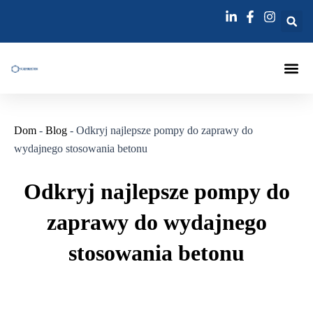
Przejdź
Nawigacja
do
po
treści
wpisach
Pakowacz
Lance Do
Igła Do Wstrzykiwania Spoi
Dom
-
Blog
-
Odkryj najlepsze pompy do zaprawy do
wydajnego stosowania betonu
Odkryj najlepsze pompy do
zaprawy do wydajnego
stosowania betonu