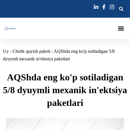
Tarkibga
oʻtish
Injection Pa
Nayzalar 
Grouting In'ektsiya Igna
Uy
-
Chelik quyish paketi
-
AQShda eng ko'p sotiladigan 5/8
dyuymli mexanik in'ektsiya paketlari
AQShda eng ko'p sotiladigan
5/8 dyuymli mexanik in'ektsiya
paketlari