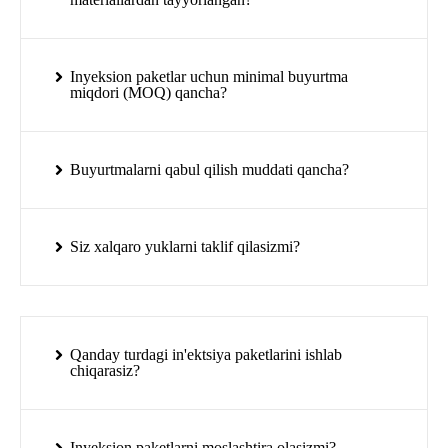
Inyeksion paketlar uchun minimal buyurtma
miqdori (MOQ) qancha?
Buyurtmalarni qabul qilish muddati qancha?
Siz xalqaro yuklarni taklif qilasizmi?
Qanday turdagi in'ektsiya paketlarini ishlab
chiqarasiz?
Inyeksion paketlarni moslashtira olasizmi?