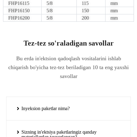
FHP16115
5/8
115
mm
FHP16150
5/8
150
mm
FHP16200
5/8
200
mm
Tez-tez so'raladigan savollar
Bu erda in'ektsion qadoqlash vositalarini ishlab
chiqarish bo'yicha tez-tez beriladigan 10 ta eng yaxshi
savollar
Inyeksion paketlar nima?
Sizning in'ektsiya paketlaringiz qanday
materiallardan tayyorlangan?