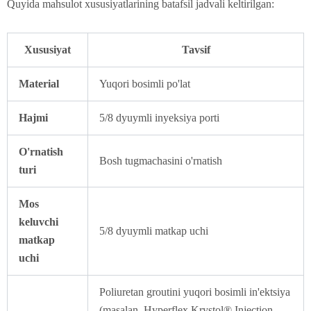
Quyida mahsulot xususiyatlarining batafsil jadvali keltirilgan:
Xususiyat
Tavsif
Material
Yuqori bosimli po'lat
Hajmi
5/8 dyuymli inyeksiya porti
O'rnatish
Bosh tugmachasini o'rnatish
turi
Mos
keluvchi
5/8 dyuymli matkap uchi
matkap
uchi
Poliuretan groutini yuqori bosimli in'ektsiya
(masalan, Hyperflex Krystol® Injection,