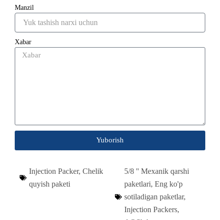
Manzil
Xabar
Yuborish
Injection Packer
,
Chelik
5/8 '' Mexanik qarshi
quyish paketi
paketlari
,
Eng ko'p
sotiladigan paketlar
,
Injection Packers,