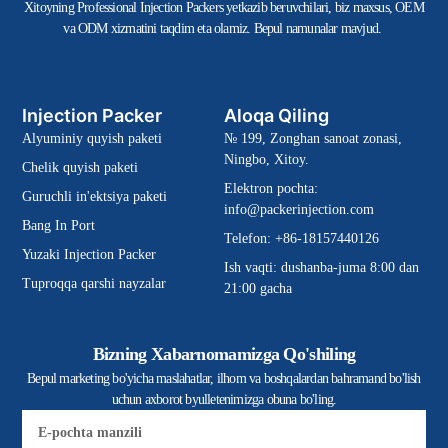
Xitoyning Professional Injection Packers yetkazib beruvchilari, biz maxsus, OEM
va ODM xizmatini taqdim eta olamiz. Bepul namunalar mavjud.
Injection Packer
Aloqa Qiling
Alyuminiy quyish paketi
№ 199, Zonghan sanoat zonasi,
Ningbo, Xitoy.
Chelik quyish paketi
Elektron pochta:
Guruchli in'ektsiya paketi
info@packerinjection.com
Bang In Port
Telefon: +86-18157440126
Yuzaki Injection Packer
Ish vaqti: dushanba-juma 8:00 dan
Tuproqqa qarshi nayzalar
21:00 gacha
Bizning Xabarnomamizga Qo'shiling
Bepul marketing bo'yicha maslahatlar, ilhom va boshqalardan bahramand bo'lish
uchun axborot byulletenimizga obuna bo'ling.
Elektron
pochta