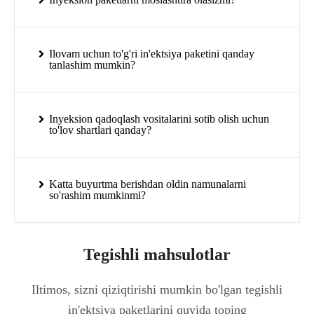
Ilovam uchun to'g'ri in'ektsiya paketini qanday
tanlashim mumkin?
Inyeksion qadoqlash vositalarini sotib olish uchun
to'lov shartlari qanday?
Katta buyurtma berishdan oldin namunalarni
so'rashim mumkinmi?
Tegishli mahsulotlar
Iltimos, sizni qiziqtirishi mumkin bo'lgan tegishli
in'ektsiya paketlarini quyida toping