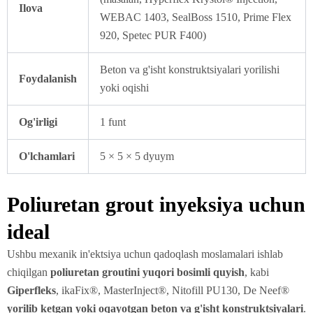
Ilova
WEBAC 1403, SealBoss 1510, Prime Flex
920, Spetec PUR F400)
Beton va g'isht konstruktsiyalari yorilishi
Foydalanish
yoki oqishi
Og'irligi
1 funt
O'lchamlari
5 × 5 × 5 dyuym
Poliuretan grout inyeksiya uchun
ideal
Ushbu mexanik in'ektsiya uchun qadoqlash moslamalari ishlab
chiqilgan
poliuretan groutini yuqori bosimli quyish
, kabi
Giperfleks
, ikaFix®, MasterInject®, Nitofill PU130, De Neef®
yorilib ketgan yoki oqayotgan beton va g'isht konstruktsiyalari
.