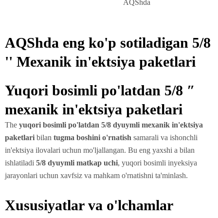
AQShda
AQShda eng ko'p sotiladigan 5/8
'' Mexanik in'ektsiya paketlari
Yuqori bosimli po'latdan 5/8 ″
mexanik in'ektsiya paketlari
The
yuqori bosimli po'latdan 5/8 dyuymli mexanik in'ektsiya
paketlari
bilan
tugma boshini o'rnatish
samarali va ishonchli
in'ektsiya ilovalari uchun mo'ljallangan. Bu eng yaxshi a bilan
ishlatiladi
5/8 dyuymli matkap uchi
, yuqori bosimli inyeksiya
jarayonlari uchun xavfsiz va mahkam o'rnatishni ta'minlash.
Xususiyatlar va o'lchamlar