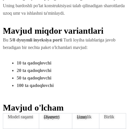
Uning bardoshli po'lat konstruktsiyasi talab qilinadigan sharoitlarda
uzoq umr va ishlashni ta'minlaydi.
Mavjud miqdor variantlari
Bu
5/8 dyuymli inyeksiya porti
Turli loyiha talablariga javob
beradigan bir nechta paket o'lchamlari mavjud:
10 ta qadoqlovchi
20 ta qadoqlovchi
50 ta qadoqlovchi
100 ta qadoqlovchi
Mavjud o'lcham
Model raqami
Birlik
Diametri (dyuym)
Uzunlik (mm)