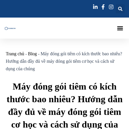
Nhảy
Điều
tới
hướng
nội
bài
dung
viết
Trang Chủ
Máy Đóng Gói Tiêm
Kim Tiêm
Kim Tiêm Vữa
Liên Hệ
Trang chủ
-
Blog
-
Máy đóng gói tiêm có kích thước bao nhiêu?
Hướng dẫn đầy đủ về máy đóng gói tiêm cơ học và cách sử
dụng của chúng
Máy đóng gói tiêm có kích
thước bao nhiêu? Hướng dẫn
đầy đủ về máy đóng gói tiêm
cơ học và cách sử dụng của