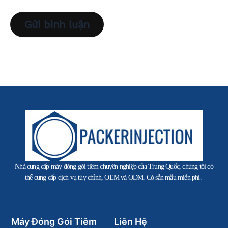
Nhà cung cấp máy đóng gói tiêm chuyên nghiệp của Trung Quốc, chúng tôi có
thể cung cấp dịch vụ tùy chỉnh, OEM và ODM. Có sẵn mẫu miễn phí.
Máy Đóng Gói Tiêm
Liên Hệ